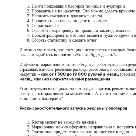
Найти подходящих блогеров по нише и аудитории
Проверить их на накрутки. Это можно сделать вручну
Написать каждому и дождаться ответа
Провести переговоры по цене и формату
Согласовать ТЗ
Оформить маркировку по правилам законодательства
Проконтролировать, что пост вышел в нужное время и 
Собрать статистику и сделать отчет
И нужно учитывать, что этот цикл повторяется с каждым блог
началом задайтесь вопросом: «Кто это будет делать?»
Инфлюенс-маркетолог в штате обходится работодателю в сред
страховых взносов реальные расходы работодателя составляют
от 1 500 до 19 000 рублей в месяц
накрутки – ещё
(рассмат
месяц
без бюджета на сами размещения
, еще
.
Если отдельного специалиста нет и руководитель решает нача
нагрузка, которая ляжет на маркетолога. А хватит ли ему вре
кампании с блогерами?
Риски самостоятельного запуска рекламы у блогеров
Блогер может не выходить на связь
Маркировку можно оформить неправильно и получить ш
Статистика придет неполная или придет уже поздно