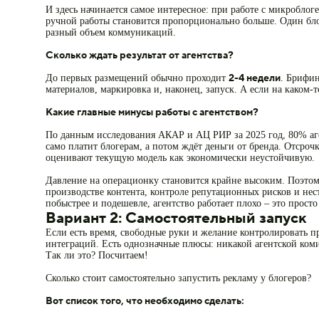
И здесь начинается самое интересное: при работе с микроблоге
ручной работы становится пропорционально больше. Один бло
разный объем коммуникаций.
Сколько ждать результат от агентства?
2-4 недели
До первых размещений обычно проходит
. Брифин
материалов, маркировка и, наконец, запуск. А если на каком-то
Какие главные минусы работы с агентством?
По данным исследования АКАР и АЦ РИР за 2025 год, 80% аге
само платит блогерам, а потом ждёт деньги от бренда. Отсро
оценивают текущую модель как экономически неустойчивую.
Давление на операционку становится крайне высоким. Поэтом
производстве контента, контроле репутационных рисков и не
побыстрее и подешевле, агентство работает плохо – это просто
Вариант 2: Самостоятельный запуск
Если есть время, свободные руки и желание контролировать пр
интеграций. Есть однозначные плюсы: никакой агентской коми
Так ли это? Посчитаем!
Сколько стоит самостоятельно запустить рекламу у блогеров?
Вот список того, что необходимо сделать: