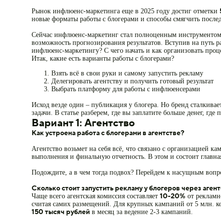
Рынок инфлюенс-маркетинга еще в 2025 году достиг отметки
новые форматы работы с блогерами и способы смягчить после
Сейчас инфлюенс-маркетинг стал полноценным инструментом 
возможность прогнозирования результатов. Вступив на путь ра
инфлюенс-маркетингу? С чего начать и как организовать проц
Итак, какие есть варианты работы с блогерами?
Взять всё в свои руки и самому запустить рекламу
Делегировать агентству и получить готовый результат
Выбрать платформу для работы с инфлюенсерами
Исход везде один – публикация у блогера. Но бренд сталкивае
задачи. В статье разберем, где вы заплатите больше денег, где
Вариант 1: Агентство
Как устроена работа с блогерами в агентстве?
Агентство возьмет на себя всё, что связано с организацией ка
выполнения и финальную отчетность. В этом и состоит главная 
Подождите, а в чем тогда подвох? Перейдем к насущным вопр
Сколько стоит запустить рекламу у блогеров через аген
10-20%
Чаще всего агентская комиссия составляет
от рекламн
считая самих размещений. Для крупных кампаний от 5 млн. ко
150 тысяч рублей
в месяц за ведение 2-3 кампаний.