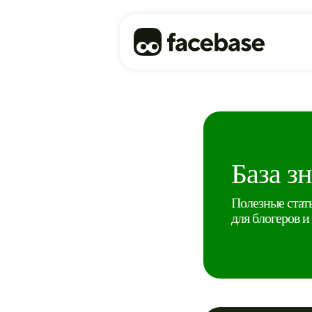
База з
Полезные стать
для блогеров и