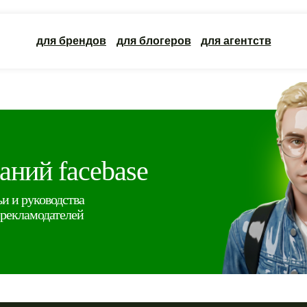
для брендов
для блогеров
для агентств
наний facebase
и и руководства
 рекламодателей