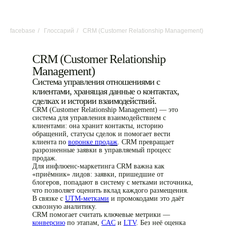
facebase
/
Глоссарий
/
CRM (Customer Relationship Management)
CRM (Customer Relationship
Management)
Система управления отношениями с
клиентами, хранящая данные о контактах,
сделках и истории взаимодействий.
CRM (Customer Relationship Management) — это
система для управления взаимодействием с
клиентами: она хранит контакты, историю
обращений, статусы сделок и помогает вести
клиента по
воронке продаж
. CRM превращает
разрозненные заявки в управляемый процесс
продаж.
Для инфлюенс-маркетинга CRM важна как
«приёмник» лидов: заявки, пришедшие от
блогеров, попадают в систему с метками источника,
что позволяет оценить вклад каждого размещения.
В связке с
UTM-метками
и промокодами это даёт
сквозную аналитику.
CRM помогает считать ключевые метрики —
конверсию
по этапам,
CAC
и
LTV
. Без неё оценка