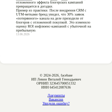
отложенного эффекта блогерских кампаний
превращается в догадки.
Пример из практики. После внедрения CRM с
UTM-метками бренд увидел, что 30% заявок
«потерянного» канала на деле приходили от
блогеров с отложенной покупкой. Это изменило
оценку ROI инфлюенс-кампаний с убыточной на
прибыльную.
13.06.2026
© 2024-2026, facebase
ИП Левин Виталий Геннадьевич
ОРНИП 323645700051332
ИНН 645412087636
Документы
Вакансии
Увидели ошибку?