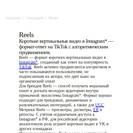
facebase
/
Глоссарий
/
Reels
Reels
Короткие вертикальные видео в Instagram* —
формат-ответ на TikTok с алгоритмическим
продвижением.
Reels — формат коротких вертикальных видео в
Instagram*
, созданный как ответ на популярность
TikTok
. Reels активно продвигаются алгоритмом и
часто показываются пользователям, не
подписанным на автора, что даёт шанс на
органический охват.
Для брендов Reels — способ получить виральный
охват и догнать молодую аудиторию внутри
привычной экосистемы Instagram*. Формат хорошо
подходит для трендовых, динамичных и
развлекательных интеграций, а также для
UGC
.
Метрики Reels — просмотры, досмотры,
ER
и
репосты. С учётом ограничения доступа к
Instagram* в РФ, для российской аудитории
аналогичную роль играют короткие видео в VK и
других площадках.