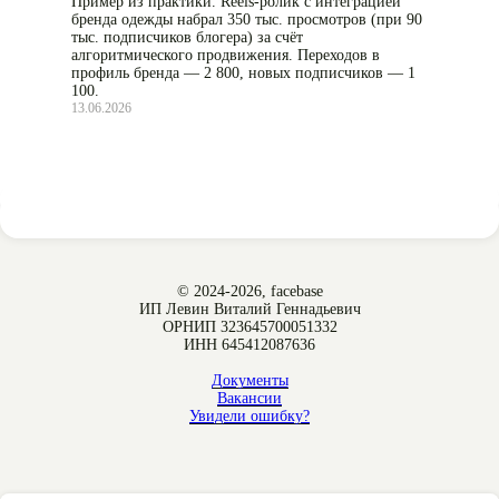
Пример из практики. Reels-ролик с интеграцией
бренда одежды набрал 350 тыс. просмотров (при 90
тыс. подписчиков блогера) за счёт
алгоритмического продвижения. Переходов в
профиль бренда — 2 800, новых подписчиков — 1
100.
13.06.2026
© 2024-2026, facebase
ИП Левин Виталий Геннадьевич
ОРНИП 323645700051332
ИНН 645412087636
Документы
Вакансии
Увидели ошибку?