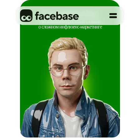
Глоссарий facebase
Рассказываем простыми словами
о сложном инфлюенс-маркетинге