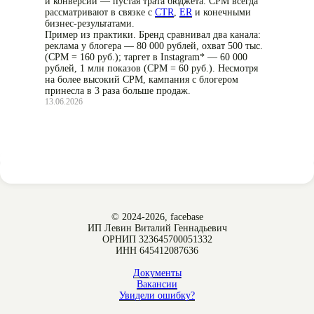
и конверсий — пустая трата бюджета. CPM всегда
рассматривают в связке с
CTR
,
ER
и конечными
бизнес-результатами.
Пример из практики. Бренд сравнивал два канала:
реклама у блогера — 80 000 рублей, охват 500 тыс.
(CPM = 160 руб.); таргет в Instagram* — 60 000
рублей, 1 млн показов (CPM = 60 руб.). Несмотря
на более высокий CPM, кампания с блогером
принесла в 3 раза больше продаж.
13.06.2026
© 2024-2026, facebase
ИП Левин Виталий Геннадьевич
ОРНИП 323645700051332
ИНН 645412087636
Документы
Вакансии
Увидели ошибку?