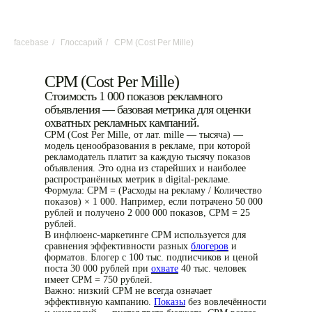
facebase
/
Глоссарий
/
CPM (Cost Per Mille)
CPM (Cost Per Mille)
Стоимость 1 000 показов рекламного
объявления — базовая метрика для оценки
охватных рекламных кампаний.
CPM (Cost Per Mille, от лат. mille — тысяча) —
модель ценообразования в рекламе, при которой
рекламодатель платит за каждую тысячу показов
объявления. Это одна из старейших и наиболее
распространённых метрик в digital-рекламе.
Формула: CPM = (Расходы на рекламу / Количество
показов) × 1 000. Например, если потрачено 50 000
рублей и получено 2 000 000 показов, CPM = 25
рублей.
В инфлюенс-маркетинге CPM используется для
сравнения эффективности разных
блогеров
и
форматов. Блогер с 100 тыс. подписчиков и ценой
поста 30 000 рублей при
охвате
40 тыс. человек
имеет CPM = 750 рублей.
Важно: низкий CPM не всегда означает
эффективную кампанию.
Показы
без вовлечённости